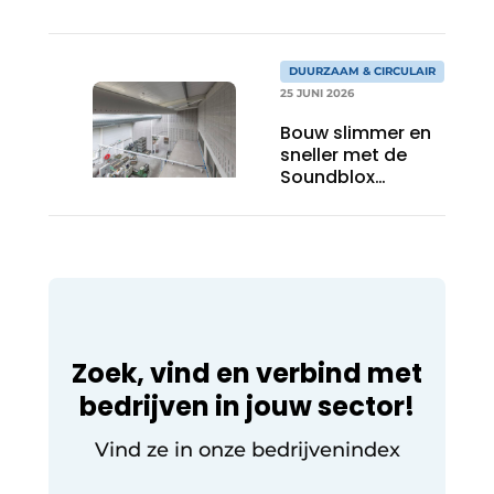
DUURZAAM & CIRCULAIR
25 JUNI 2026
Bouw slimmer en
sneller met de
Soundblox
akoestische
prefab wand en
reduceer stikstof
én CO₂
Zoek, vind en verbind met
bedrijven in jouw sector!
Vind ze in onze bedrijvenindex