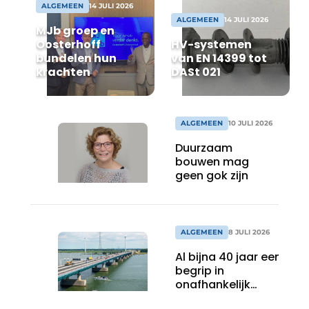
Privacy / Cookie statement
ALGEMEEN
14 JULI 2026
ALGEMEEN
14 JULI 2026
MJb groep en
Vacature aanmelden
Oosterhoff
HV-systemen
Video’s
bundelen hun
van EN 14399 tot
krachten
DASt 021
ALGEMEEN
10 JULI 2026
Duurzaam
bouwen mag
geen gok zijn
ALGEMEEN
8 JULI 2026
Al bijna 40 jaar een
begrip in
onafhankelijk
materiaalonderzoek