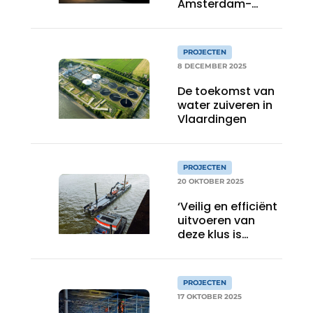
Amsterdam-
Centrum Oost:
van nostalgische
fabriekshal tot
PROJECTEN
stijlvol energie-
8 DECEMBER 2025
plus icoon
De toekomst van
water zuiveren in
Vlaardingen
PROJECTEN
20 OKTOBER 2025
‘Veilig en efficiënt
uitvoeren van
deze klus is
gezamenlijk doel’
PROJECTEN
17 OKTOBER 2025