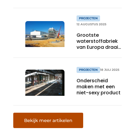
samenspel van
hout en staal
PROJECTEN
12 AUGUSTUS 2025
Grootste
waterstoffabriek
van Europa draait
op groene
stroom
PROJECTEN
18 JULI 2025
Onderscheid
maken met een
niet-sexy product
Bekijk meer artikelen