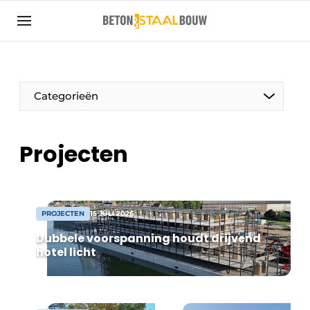
Aanmelden
Algemene voorwaarden
Artikelen
Categorieën
Bedrijven
Beton & Staalbouw | Ontdek hét vakblad voor de
Projecten
beton- en staalbouwbranche
Contact
Direct contact
PROJECTEN
15 JULI 2026
Evenement aanmelden
Dubbele voorspanning houdt drijvend
Meest gelezen
hotel licht
Nieuwsbrief
Podcasts