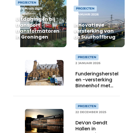
Privacy / Cookie statement
PROJECTEN
2 FEBRUARI 2026
PROJECTEN
Vacature aanmelden
9 JANUARI 2026
Uitdagingen bij
Video’s
transport
Innovatieve
transformatoren
versterking van
in Groningen
de Suurhoffbrug
PROJECTEN
2 JANUARI 2026
Funderingsherstel
en -versterking
Binnenhof met
grout en gel
PROJECTEN
22 DECEMBER 2025
DeVan Gendt
Hallen in