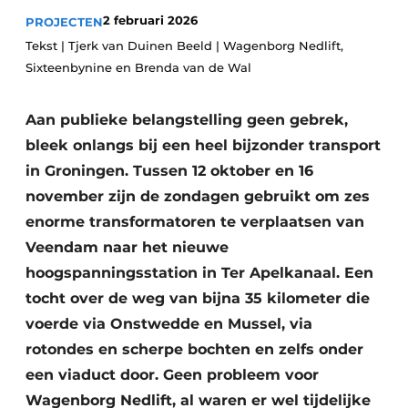
Privacy / Cookie statement
2 februari 2026
PROJECTEN
Vacature aanmelden
Tekst | Tjerk van Duinen Beeld | Wagenborg Nedlift,
Sixteenbynine en Brenda van de Wal
Video’s
Aan publieke belangstelling geen gebrek,
bleek onlangs bij een heel bijzonder transport
in Groningen. Tussen 12 oktober en 16
november zijn de zondagen gebruikt om zes
enorme transformatoren te verplaatsen van
Veendam naar het nieuwe
hoogspanningsstation in Ter Apelkanaal. Een
tocht over de weg van bijna 35 kilometer die
voerde via Onstwedde en Mussel, via
rotondes en scherpe bochten en zelfs onder
een viaduct door. Geen probleem voor
Wagenborg Nedlift, al waren er wel tijdelijke