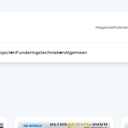
Magazines
Podcast
ojecten
Funderingstechnieken
Algemeen
kblad voor de beton- en staalbouwbranche
ON WHEELS