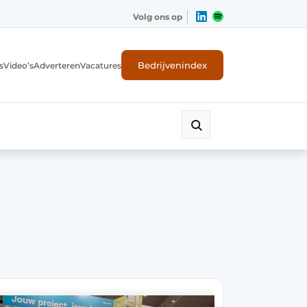
Volg ons op
Bedrijvenindex
s
Video’s
Adverteren
Vacatures