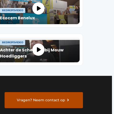
BEDRIJFSVIDEO
Ecocem Benelux
BEDRIJFSVIDEO
Achter de Schermen bij Mouw
Hoedliggers
Vragen? Neem contact op