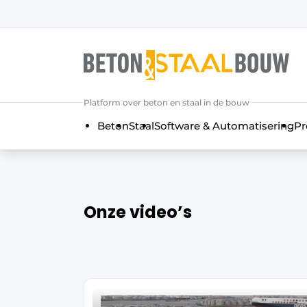
Aanmelden
Algemene voorwaarden
Artikelen
Platform over beton en staal in de bouw
Bedrijven
Beton
Staal
Software & Automatisering
Pr
Beton & Staalbouw | Ontdek hét va
Contact
Direct contact
Evenement aanmelden
Onze video’s
Meest gelezen
Nieuwsbrief
Podcasts
Privacy / Cookie statement