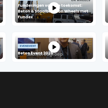
Funderingen voor de toekomst:
Beton & Staalbouw on Wheels met
Fundex
EVENEMENT
Beton Event 2025