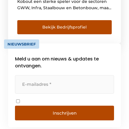
Kobout een sterke speler voor de sectoren
GWW, Infra, Staalbouw en Betonbouw, maar
daarnaast ook voor de handel en de
industrie. Kobout levert een breed pakket
stalen en rvs bevestigingsmaterialen. Met
Bekijk Bedrijfsprofiel
ruim 30.000 verschillende producten uit
voorraad leverbaar, 13.300 m² magazijn en
NIEUWSBRIEF
inmiddels ruim 130 […]
Meld u aan om nieuws & updates te
ontvangen.
Inschrijven