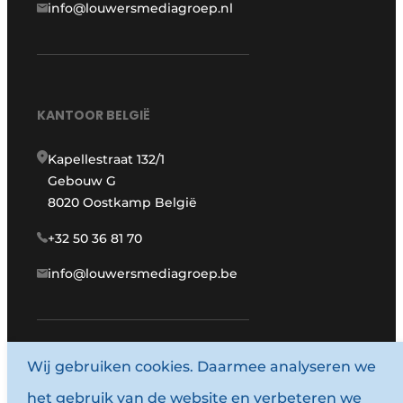
info@louwersmediagroep.nl
KANTOOR BELGIË
Kapellestraat 132/1
Gebouw G
8020 Oostkamp België
+32 50 36 81 70
info@louwersmediagroep.be
Wij gebruiken cookies. Daarmee analyseren we
www.louwersmediagroep.com
het gebruik van de website en verbeteren we
© 1987 - 2026 Louwersmediagroep.