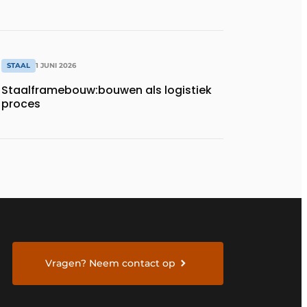
STAAL
1 JUNI 2026
Staalframebouw:bouwen als logistiek
proces
Vragen? Neem contact op