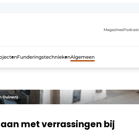
Magazines
Podcast
ojecten
Funderingstechnieken
Algemeen
kblad voor de beton- en staalbouwbranche
an Duinen)
an met verrassingen bij