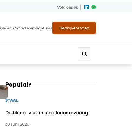
Volg ons op
Bedrijvenindex
s
Video’s
Adverteren
Vacatures
Populair
STAAL
De blinde vlek in staalconservering
30 juni 2026