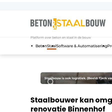
Aanmelden
Algemene voorwaarden
Artikelen
Platform over beton en staal in de bouw
Bedrijven
Beton
Staal
Software & Automatisering
Pr
Beton & Staalbouw | Ontdek hét va
Contact
Direct contact
Evenement aanmelden
Staalbouw is ook logistiek. (Beeld: Tjerk v
Meest gelezen
Nieuwsbrief
Staalbouwer kan omga
Podcasts
renovatie Binnenhof
Privacy / Cookie statement