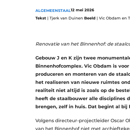
Vacature aanmelden
12 mei 2026
ALGEMEEN
STAAL
Video’s
Tekst
| Tjerk van Duinen
Beeld
| Vic Obdam en T
Renovatie van het Binnenhof: de staalc
Gebouw J en K zijn twee monumental
Binnenhofcomplex. Vic Obdam is voor 
produceren en monteren van de staalc
het realiseren van nieuwe ruimtes on
realiteit niet altijd is zoals op de b
heeft de staalbouwer alle disciplines d
brengen, zelf in huis. Dat begint al bij
Volgens directeur-projectleider Oscar 
van het Binnenhof niet met archieftek