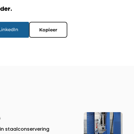
rder.
LinkedIn
Kopieer
6
 in staalconservering