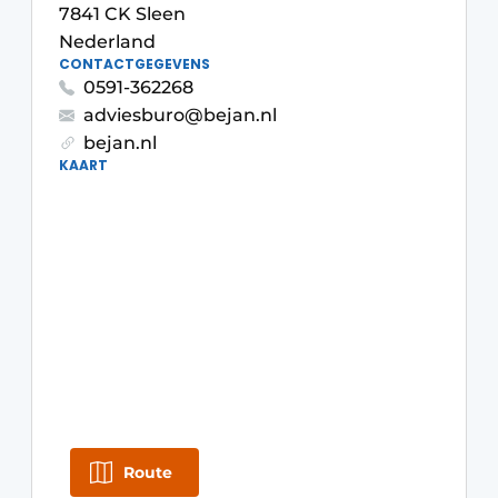
Privacy / Cookie statement
7841 CK Sleen
Nederland
Vacature aanmelden
CONTACTGEGEVENS
Video’s
0591-362268
adviesburo@bejan.nl
bejan.nl
KAART
Route