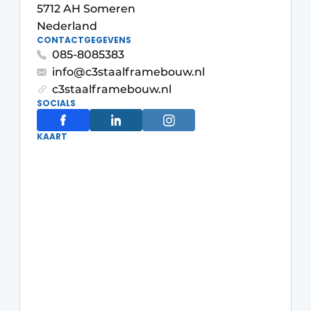
Privacy / Cookie statement
5712 AH Someren
Nederland
Vacature aanmelden
CONTACTGEGEVENS
Video’s
085-8085383
info@c3staalframebouw.nl
c3staalframebouw.nl
SOCIALS
KAART