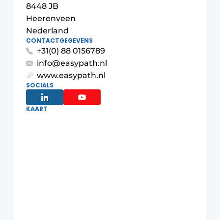
Privacy / Cookie statement
8448 JB
Heerenveen
Vacature aanmelden
Nederland
Video’s
CONTACTGEGEVENS
+31(0) 88 0156789
info@easypath.nl
www.easypath.nl
SOCIALS
KAART