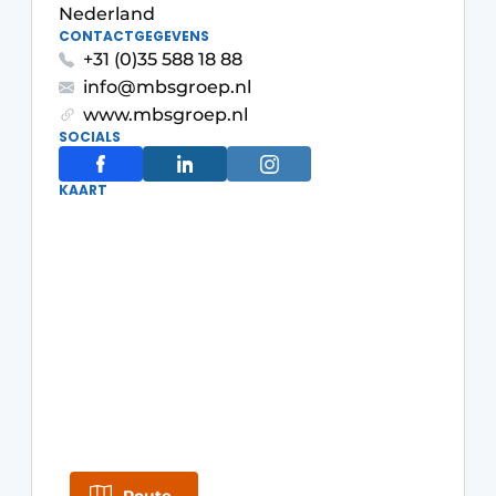
Privacy / Cookie statement
Nederland
CONTACTGEGEVENS
Vacature aanmelden
+31 (0)35 588 18 88
Video’s
info@mbsgroep.nl
www.mbsgroep.nl
SOCIALS
KAART