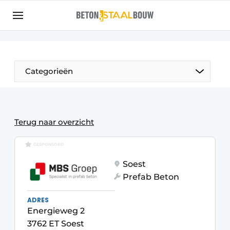
Aanmelden
Algemene voorwaarden
Artikelen
Categorieën
Bedrijven
Beton & Staalbouw | Ontdek hét vakblad voor de
beton- en staalbouwbranche
Terug naar overzicht
Contact
GESPONSORD
Direct contact
Soest
Evenement aanmelden
Prefab Beton
Meest gelezen
ADRES
Nieuwsbrief
Energieweg 2
Podcasts
3762 ET Soest