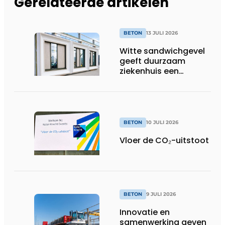
Gerelateerde artikelen
BETON
13 JULI 2026
Witte sandwichgevel
geeft duurzaam
ziekenhuis een
herkenbaar gezicht
BETON
10 JULI 2026
Vloer de CO₂-uitstoot
BETON
9 JULI 2026
Innovatie en
samenwerking geven