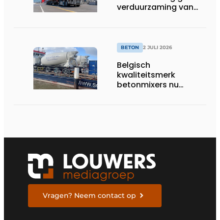
verduurzaming van
beton nieuwe impuls
BETON
2 JULI 2026
Belgisch
kwaliteitsmerk
betonmixers nu
officieel verkrijgbaar
in Nederland
Vragen? Neem contact op