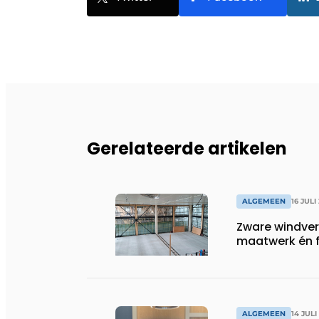
Gerelateerde artikelen
ALGEMEEN
16 JULI
Zware windve
maatwerk én fl
ALGEMEEN
14 JULI