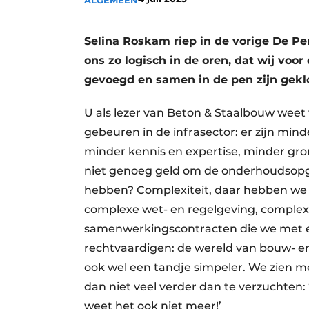
ALGEMEEN
Vacature aanmelden
Video’s
Selina Roskam riep in de vorige De P
ons zo logisch in de oren, dat wij vo
gevoegd en samen in de pen zijn ge
U als lezer van Beton & Staalbouw weet 
gebeuren in de infrasector: er zijn mi
minder kennis en expertise, minder gro
niet genoeg geld om de onderhoudsopg
hebben? Complexiteit, daar hebben we g
complexe wet- en regelgeving, comple
samenwerkingscontracten die we met el
rechtvaardigen: de wereld van bouw- en
ook wel een tandje simpeler. We zien m
dan niet veel verder dan te verzuchten: ‘T
weet het ook niet meer!’