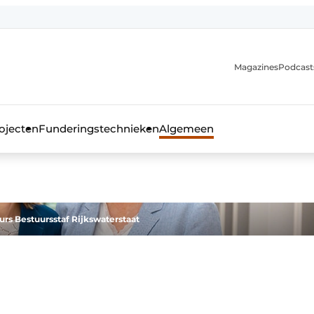
Magazines
Podcast
ojecten
Funderingstechnieken
Algemeen
kblad voor de beton- en staalbouwbranche
urs Bestuursstaf Rijkswaterstaat