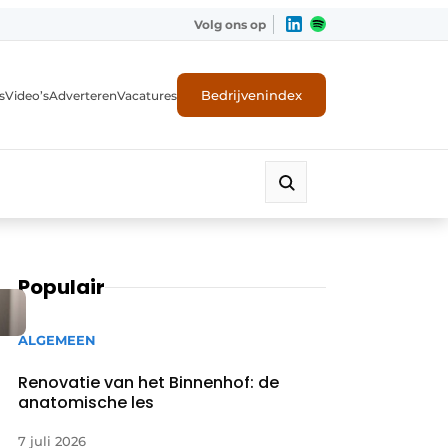
Volg ons op
Bedrijvenindex
s
Video’s
Adverteren
Vacatures
Populair
ALGEMEEN
Renovatie van het Binnenhof: de
anatomische les
7 juli 2026