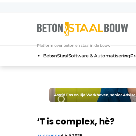
Aanmelden
Algemene voorwaarden
Artikelen
Platform over beton en staal in de bouw
Bedrijven
Beton
Staal
Software & Automatisering
Pr
Beton & Staalbouw | Ontdek hét va
Contact
Direct contact
Evenement aanmelden
Astrid Ens en Ilja Werkhoven, senior Advise
Meest gelezen
Nieuwsbrief
‘T is complex, hè?
Podcasts
Privacy / Cookie statement
4 juli 2025