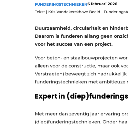
6 februari 2026
FUNDERINGSTECHNIEKEN
Vacature aanmelden
Tekst | Kris Vandekerckhove Beeld | Funderings
Video’s
Duurzaamheid, circulariteit en hinde
Daarom is funderen allang geen onzic
voor het succes van een project.
Voor beton- en staalbouwprojecten wordt
alleen voor de constructie, maar ook v
Verstraeten) beweegt zich nadrukkelijk
funderingstechnieken met ambitieuze m
Expert in (diep)fundering
Met meer dan zeventig jaar ervaring prof
(diep)funderingstechnieken. Onder haar e