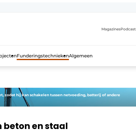
Magazines
Podcast
ojecten
Funderingstechnieken
Algemeen
kblad voor de beton- en staalbouwbranche
et, zodat hij kan schakelen tussen netvoeding, batterij of andere
n beton en staal