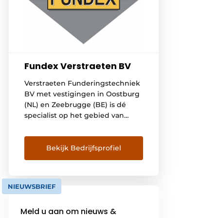
Fundex Verstraeten BV
Verstraeten Funderingstechniek
BV met vestigingen in Oostburg
(NL) en Zeebrugge (BE) is dé
specialist op het gebied van
funderingswerken en diep
fundaties. Het uitgebreide
aanbod van Fundex in
Bekijk Bedrijfsprofiel
combinatie met de meer dan 70
jaar (sinds 1953) aan
internationale ervaring, zorgen
NIEUWSBRIEF
ervoor dat wij dé flexibele en
betrouwbare partner zijn voor
Meld u aan om nieuws &
ieder funderingsproject.