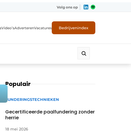
Volg ons op
Bedrijvenindex
s
Video’s
Adverteren
Vacatures
Populair
FUNDERINGSTECHNIEKEN
Gecertificeerde paalfundering zonder
herrie
18 mei 2026