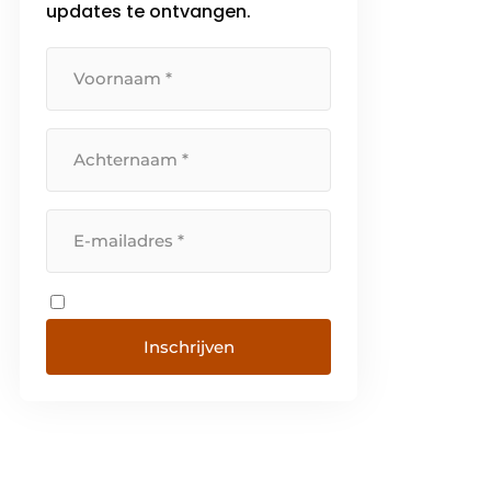
updates te ontvangen.
Verstraeten Funderingstechniek
[…]
Inschrijven