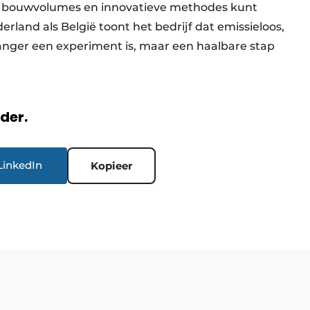
oge bouwvolumes en innovatieve methodes kunt
rland als België toont het bedrijf dat emissieloos,
t langer een experiment is, maar een haalbare stap
rder.
LinkedIn
Kopieer