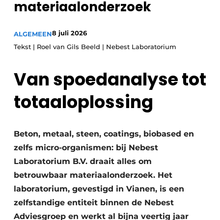
materiaalonderzoek
Privacy / Cookie statement
Vacature aanmelden
8 juli 2026
ALGEMEEN
Video’s
Tekst | Roel van Gils Beeld | Nebest Laboratorium
Van spoedanalyse tot
totaaloplossing
Beton, metaal, steen, coatings, biobased en
zelfs micro-organismen: bij Nebest
Laboratorium B.V. draait alles om
betrouwbaar materiaalonderzoek. Het
laboratorium, gevestigd in Vianen, is een
zelfstandige entiteit binnen de Nebest
Adviesgroep en werkt al bijna veertig jaar