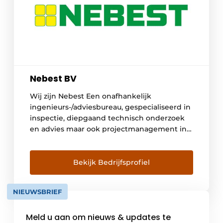
Nebest BV
Wij zijn Nebest Een onafhankelijk
ingenieurs-/adviesbureau, gespecialiseerd in
inspectie, diepgaand technisch onderzoek
en advies maar ook projectmanagement in
de bouw, infra, industrie en waterbouw.
Assetmanagement zit in ons DNA en werd
sinds oprichting in 1988 binnen de
Bekijk Bedrijfsprofiel
organisatie verankerd met de rol die Nebest
vervulde bij de totstandkoming van het
NIEUWSBRIEF
risicogestuurd inspecteren en beheren.
Anno […]
Meld u aan om nieuws & updates te