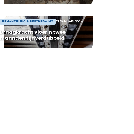
BEHANDELING & BESCHERMING
23 JANUARI 2024
Draagkracht vloerin twee
maanden tijdverdubbeld