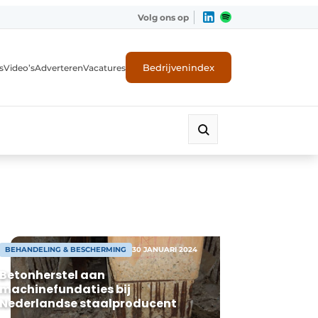
Volg ons op
Bedrijvenindex
s
Video’s
Adverteren
Vacatures
BEHANDELING & BESCHERMING
30 JANUARI 2024
Betonherstel aan
machinefundaties bij
Nederlandse staalproducent