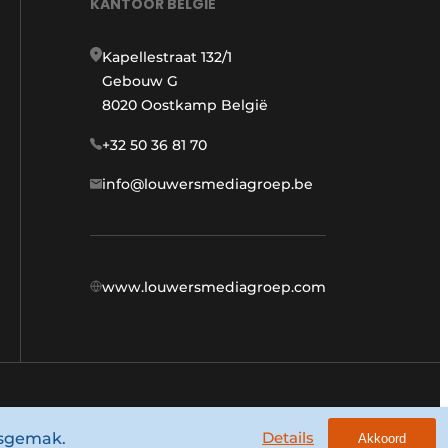
KANTOOR BELGIË
Kapellestraat 132/1
Gebouw G
8020 Oostkamp België
+32 50 36 81 70
info@louwersmediagroep.be
www.louwersmediagroep.com
Algemene voorwaarden
Privacy policy
Details
ksgemak.
Akkoord