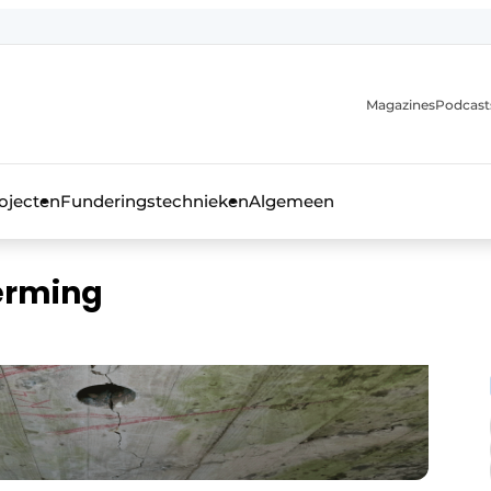
Magazines
Podcast
ojecten
Funderingstechnieken
Algemeen
kblad voor de beton- en staalbouwbranche
erming