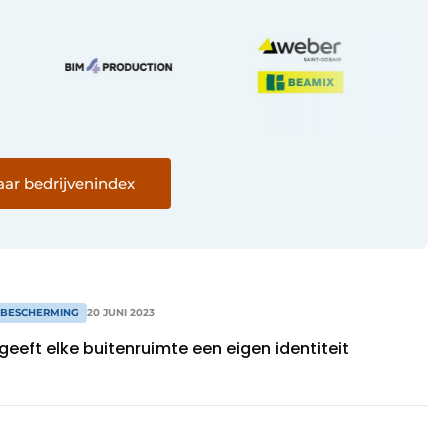
ar bedrijvenindex
 BESCHERMING
20 JUNI 2023
eeft elke buitenruimte een eigen identiteit