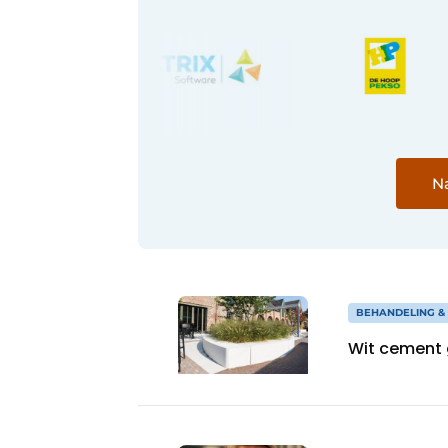
Na
BEHANDELING &
Wit cement g