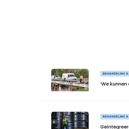
Vacature aanmelden
Video’s
BEHANDELING &
‘We kunnen 
BEHANDELING &
Geïntegreer