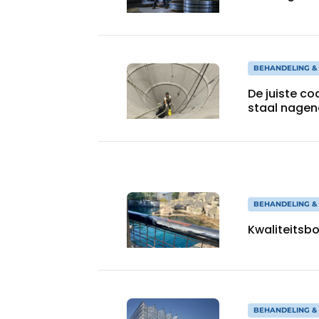
BEHANDELING &
De juiste c
staal nage
BEHANDELING &
Kwaliteitsb
BEHANDELING &