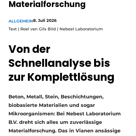
Materialforschung
Datenschutz / Cookie-Erklärung
Ein Stellenangebot registrieren
8. Juli 2026
ALLGEMEIN
Text | Roel van Gils Bild | Nebest Laboratorium
Videos
Von der
Schnellanalyse bis
zur Komplettlösung
Beton, Metall, Stein, Beschichtungen,
biobasierte Materialien und sogar
Mikroorganismen: Bei Nebest Laboratorium
B.V. dreht sich alles um zuverlässige
Materialforschung. Das in Vianen ansässige