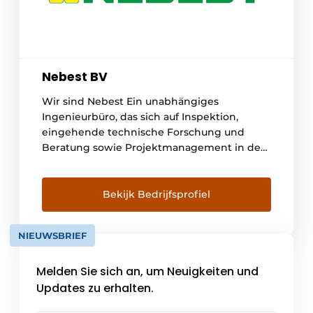
Nebest BV
Wir sind Nebest Ein unabhängiges
Ingenieurbüro, das sich auf Inspektion,
eingehende technische Forschung und
Beratung sowie Projektmanagement in den
Bereichen Bau, Infrastruktur, Industrie und
Wasserbau spezialisiert hat. Die Verwaltung
von Vermögenswerten liegt in unserer DNA
Bekijk Bedrijfsprofiel
und ist seit der Gründung von Nebest im
Jahr 1988 in der Organisation verankert, als
NIEUWSBRIEF
das Unternehmen die risikobasierte
Inspektion und Verwaltung einführte. Anno
Melden Sie sich an, um Neuigkeiten und
[...]
Updates zu erhalten.