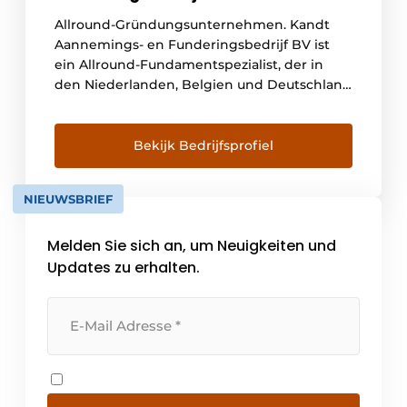
Allround-Gründungsunternehmen. Kandt
Aannemings- en Funderingsbedrijf BV ist
ein Allround-Fundamentspezialist, der in
den Niederlanden, Belgien und Deutschland
tätig ist. Das Unternehmen hat 75
Mitarbeiter. Damit ist das Unternehmen ein
mittelgroßer Akteur auf dem Markt mit
Bekijk Bedrijfsprofiel
einem sehr breiten Spektrum an
Möglichkeiten und Anwendungen. Kandt
NIEUWSBRIEF
b.v. ist ein sehr vielseitiges Unternehmen: In
unserem [...]
Melden Sie sich an, um Neuigkeiten und
Updates zu erhalten.