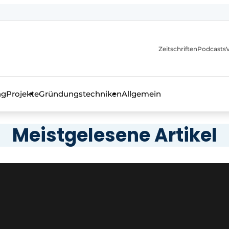
itionen
Zeitschriften
Podcasts
ng
Projekte
Gründungstechniken
Allgemein
as Fachmagazin für die Beton- und Stahlbauindustrie
Meistgelesene Artikel