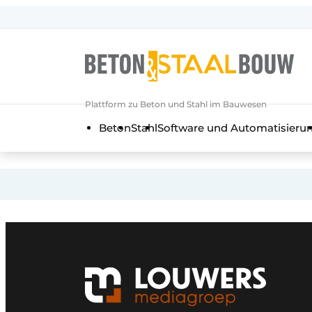
Registrieren Sie sich
Allgemeine Bedingungen und Kond
Artikel
Plattform zu Beton und Stahl im Bauwesen
Unternehmen
Beton
Stahl
Software und Automatisieru
Beton & Stahlbau | Entdecken Sie d
Kontakt
Direkter Kontakt
Veranstaltung anmelden
Meist gelesen
Newsletter
Podcasts
Datenschutz / Cookie-Erklärung