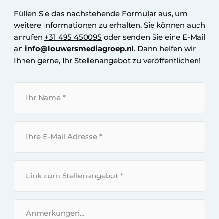
Füllen Sie das nachstehende Formular aus, um
weitere Informationen zu erhalten. Sie können auch
anrufen
+31 495 450095
oder senden Sie eine E-Mail
an
info@louwersmediagroep.nl
. Dann helfen wir
Ihnen gerne, Ihr Stellenangebot zu veröffentlichen!
I
h
r
N
I
a
h
m
r
e
e
L
*
E
i
-
n
M
k
N
a
z
a