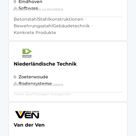
Eindhoven
Software
ÜBERGREIFENDE KATEGORIEN
Betonstahl
Stahlkonstruktionen
Bewehrungsstahl
Gebäudetechnik
Konkrete Produkte
Niederländische Technik
Zoeterwoude
Bodensysteme
ÜBERGREIFENDE KATEGORIEN
Keine überflüssigen Kategorien
Van der Ven