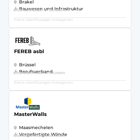
Brakel
Bauwesen und Infrastruktur
ÜBERGREIFENDE KATEGORIEN
Keine überflüssigen Kategorien
FEREB asbl
Brüssel
Berufsverband
ÜBERGREIFENDE KATEGORIEN
Keine überflüssigen Kategorien
MasterWalls
Maasmechelen
Vorgefertigte Wände
ÜBERGREIFENDE KATEGORIEN