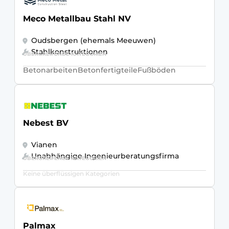
Meco Metallbau Stahl NV
Oudsbergen (ehemals Meeuwen)
Stahlkonstruktionen
ÜBERGREIFENDE KATEGORIEN
Betonarbeiten
Betonfertigteile
Fußböden
Nebest BV
Vianen
Unabhängige Ingenieurberatungsfirma
ÜBERGREIFENDE KATEGORIEN
Keine überflüssigen Kategorien
Palmax