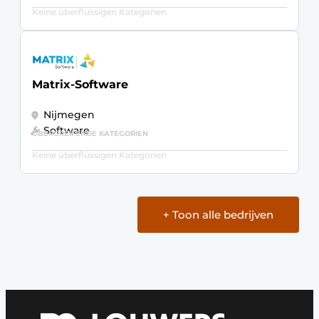
Keine überflüssigen Kategorien
Matrix-Software
Nijmegen
Software
ÜBERGREIFENDE KATEGORIEN
Keine überflüssigen Kategorien
+ Toon alle bedrijven