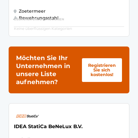
Zoetermeer
Bewehrungsstahl
ÜBERGREIFENDE KATEGORIEN
Keine überflüssigen Kategorien
Möchten Sie Ihr
Unternehmen in
Registrieren
Sie sich
unsere Liste
kostenlos!
aufnehmen?
IDEA StatiCa BeNeLux B.V.