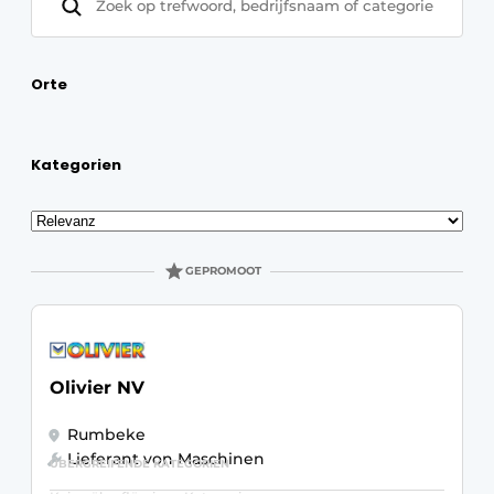
Datenschutz / Cookie-Erklärung
Ein Stellenangebot registrieren
Orte
Videos
Kategorien
Sortieren
GEPROMOOT
Olivier NV
Rumbeke
Lieferant von Maschinen
ÜBERGREIFENDE KATEGORIEN