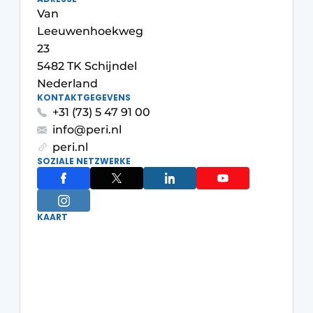
Van
Datenschutz / Cookie-Erklärung
Leeuwenhoekweg
Ein Stellenangebot registrieren
23
5482 TK Schijndel
Videos
Nederland
KONTAKTGEGEVENS
+31 (73) 5 47 91 00
info@peri.nl
peri.nl
SOZIALE NETZWERKE
KAART