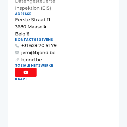
Datengesteuerte
Inspektion (EIS)
Datenschutz / Cookie-Erklärung
ADRESSE
Ein Stellenangebot registrieren
Eerste Straat 11
3680 Maaseik
Videos
België
KONTAKTGEGEVENS
+31 629 70 51 79
jvm@bjond.be
bjond.be
SOZIALE NETZWERKE
KAART