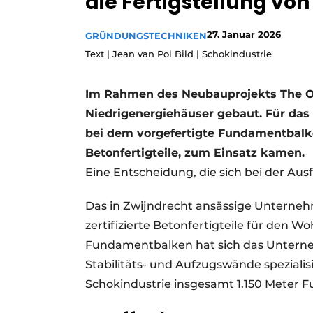
die Fertigstellung vo
Ein Stellenangebot registrieren
27. Januar 2026
GRÜNDUNGSTECHNIKEN
Videos
Text | Jean van Pol Bild | Schokindustrie
Im Rahmen des Neubauprojekts The On
Niedrigenergiehäuser gebaut. Für das
bei dem vorgefertigte Fundamentbalke
Betonfertigteile, zum Einsatz kamen.
Eine Entscheidung, die sich bei der Aus
Das in Zwijndrecht ansässige Unternehm
zertifizierte Betonfertigteile für de
Fundamentbalken hat sich das Untern
Stabilitäts- und Aufzugswände spezialis
Schokindustrie insgesamt 1.150 Meter F