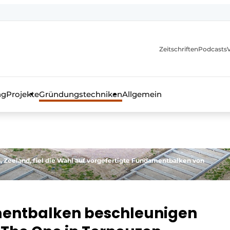
itionen
Zeitschriften
Podcasts
ng
Projekte
Gründungstechniken
Allgemein
as Fachmagazin für die Beton- und Stahlbauindustrie
 Zeeland, fiel die Wahl auf vorgefertigte Fundamentbalken von
mentbalken beschleunigen