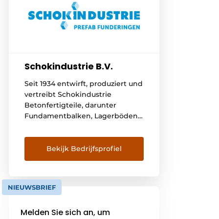
Schokindustrie B.V.
Seit 1934 entwirft, produziert und
vertreibt Schokindustrie
Betonfertigteile, darunter
Fundamentbalken, Lagerböden
und Pfähle. Für die Montage der
Produkte besteht eine enge
Zusammenarbeit mit Vroom
Bekijk Bedrijfsprofiel
Betonbouw. Dadurch werden
alle Sorgen um die Realisierung
eines guten Fundaments
NIEUWSBRIEF
beseitigt. So entsteht ein
komplettes Fundament aus
Melden Sie sich an, um
einer Hand! Schokindustrie