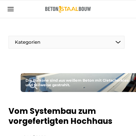
Registrieren Sie sich
Allgemeine Bedingungen und Konditionen
Artikel
Kategorien
Unternehmen
Beton & Stahlbau | Entdecken Sie das
Fachmagazin für die Beton- und
Stahlbauindustrie
Die Balkone sind aus weißem Beton mit Gletscherkies
Kontakt
und teilweise gestrahlt.
Direkter Kontakt
Veranstaltung anmelden
Vom Systembau zum
Meist gelesen
vorgefertigten Hochhaus
Newsletter
Podcasts