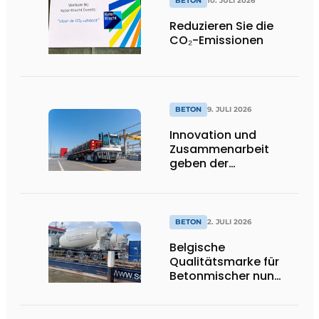
BETON
10. JULI 2026
Reduzieren Sie die
CO₂-Emissionen
BETON
9. JULI 2026
Innovation und
Zusammenarbeit
geben der
nachhaltigen
Entwicklung von Beton
neue Impulse
BETON
2. JULI 2026
Belgische
Qualitätsmarke für
Betonmischer nun
offiziell in den
Niederlanden
erhältlich