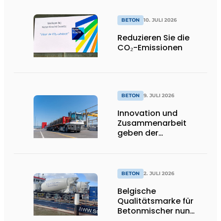
unverwechselbares
Erscheinungsbild
BETON
10. JULI 2026
Reduzieren Sie die
CO₂-Emissionen
BETON
9. JULI 2026
Innovation und
Zusammenarbeit
geben der
nachhaltigen
Entwicklung von Beton
neue Impulse
BETON
2. JULI 2026
Belgische
Qualitätsmarke für
Betonmischer nun
offiziell in den