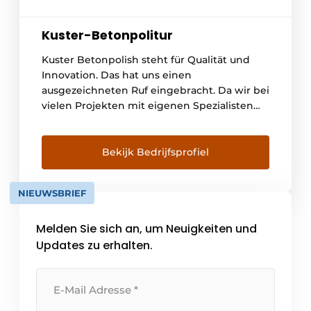
Kuster-Betonpolitur
Kuster Betonpolish steht für Qualität und
Innovation. Das hat uns einen
ausgezeichneten Ruf eingebracht. Da wir bei
vielen Projekten mit eigenen Spezialisten
zusammenarbeiten, finden wir praktische
und kreative Lösungen für zahlreiche
Betonanwendungen. Wir sorgen dafür, dass
Bekijk Bedrijfsprofiel
Ihr Boden zu Ihrer Visitenkarte wird. Dies
erreichen wir, indem wir Ihren Boden mit
NIEUWSBRIEF
der Methode [...] renovieren.
Melden Sie sich an, um Neuigkeiten und
Updates zu erhalten.