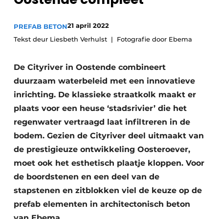
Privacy / Cookie statement
Vacature aanmelden
21 april 2022
PREFAB BETON
Video’s
Tekst deur Liesbeth Verhulst
Fotografie door Ebema
De Cityriver in Oostende combineert
duurzaam waterbeleid met een innovatieve
inrichting. De klassieke straatkolk maakt er
plaats voor een heuse ‘stadsrivier’ die het
regenwater vertraagd laat infiltreren in de
bodem. Gezien de Cityriver deel uitmaakt van
de prestigieuze ontwikkeling Oosteroever,
moet ook het esthetisch plaatje kloppen. Voor
de boordstenen en een deel van de
stapstenen en zitblokken viel de keuze op de
prefab elementen in architectonisch beton
van Ebema.