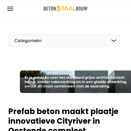
Aanmelden
Algemene voorwaarden
Artikelen
Categorieën
Bedrijven
Beton & Staalbouw | Ontdek hét vakblad voor de
beton- en staalbouwbranche
Contact
Er is gekozen voor het standaard grijze architectonisch
beton, zonder nabewerking en in een gladde afwerking,
Direct contact
omdat dit mooi combineert met de bestrating.
Evenement aanmelden
Meest gelezen
Prefab beton maakt plaatje
Nieuwsbrief
innovatieve Cityriver in
Podcasts
Oostende compleet