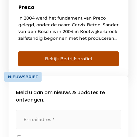
Preco
In 2004 werd het fundament van Preco
gelegd, onder de naam Cervix Beton. Sander
van den Bosch is in 2004 in Kootwijkerbroek
zelfstandig begonnen met het produceren
van prefab betonelementen. Op kleine
schaal produceerde Sander zijn eigen
betonelementen, met name voor de
Bekijk Bedrijfsprofiel
agrarische sector. Na enkele jaren werd de
vraag zo groot, dat Cervix Beton […]
NIEUWSBRIEF
Meld u aan om nieuws & updates te
ontvangen.