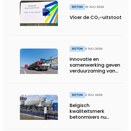
BETON
10 JULI 2026
Vloer de CO₂-uitstoot
BETON
9 JULI 2026
Innovatie en
samenwerking geven
verduurzaming van
beton nieuwe impuls
BETON
2 JULI 2026
Belgisch
kwaliteitsmerk
betonmixers nu
officieel verkrijgbaar
in Nederland