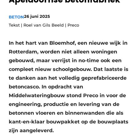
Privacy / Cookie statement
Vacature aanmelden
26 juni 2025
BETON
Video’s
Tekst | Roel van Gils Beeld | Preco
In het hart van Bloemhof, een nieuwe wijk in
Rotterdam, worden niet alleen woningen
gebouwd, maar verrijst in no-time ook een
compleet nieuw schoolgebouw. Dat laatste is
te danken aan het volledig geprefabriceerde
betoncasco. In opdracht van
Middelwateringbouw stond Preco in voor de
engineering, productie en levering van de
betonnen vloeren en binnenwanden die als
kant-en-klaar bouwpakket op de bouwplaats
zijn aangeleverd.