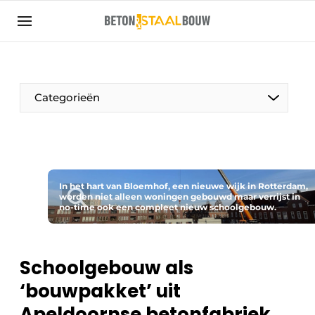
Aanmelden
Algemene voorwaarden
Artikelen
Categorieën
Bedrijven
Beton & Staalbouw | Ontdek hét vakblad voor de
beton- en staalbouwbranche
Contact
In het hart van Bloemhof, een nieuwe wijk in Rotterdam,
worden niet alleen woningen gebouwd maar verrijst in
Direct contact
no-time ook een compleet nieuw schoolgebouw.
Evenement aanmelden
Meest gelezen
Schoolgebouw als
Nieuwsbrief
‘bouwpakket’ uit
Podcasts
Apeldoornse betonfabriek