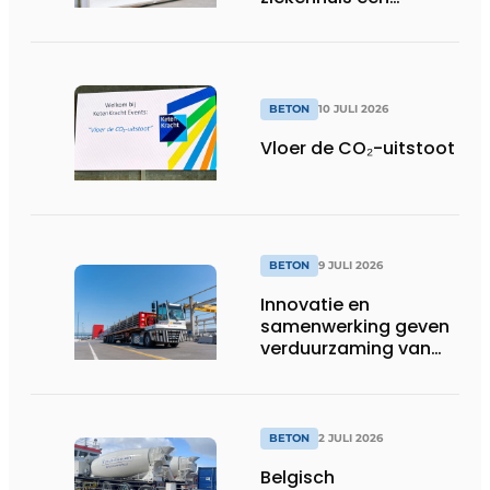
herkenbaar gezicht
BETON
10 JULI 2026
Vloer de CO₂-uitstoot
BETON
9 JULI 2026
Innovatie en
samenwerking geven
verduurzaming van
beton nieuwe impuls
BETON
2 JULI 2026
Belgisch