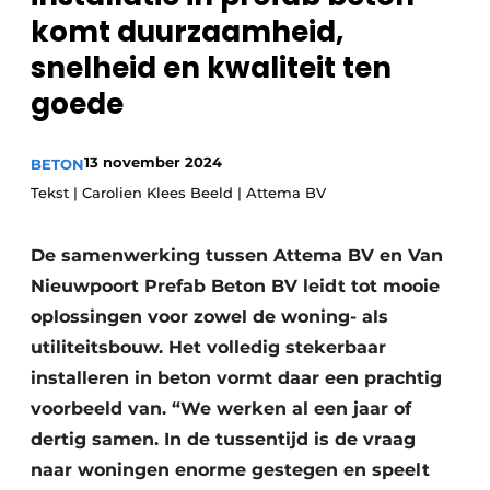
Privacy / Cookie statement
komt duurzaamheid,
Vacature aanmelden
snelheid en kwaliteit ten
Video’s
goede
13 november 2024
BETON
Tekst | Carolien Klees Beeld | Attema BV
De samenwerking tussen Attema BV en Van
Nieuwpoort Prefab Beton BV leidt tot mooie
oplossingen voor zowel de woning- als
utiliteitsbouw. Het volledig stekerbaar
installeren in beton vormt daar een prachtig
voorbeeld van. “We werken al een jaar of
dertig samen. In de tussentijd is de vraag
naar woningen enorme gestegen en speelt