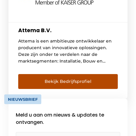
Attema B.V.
Attema is een ambitieuze ontwikkelaar en
producent van innovatieve oplossingen.
Deze zijn onder te verdelen naar de
marktsegmenten: Installatie, Bouw en
Connectivity Gedreven professionals Achter
Attema staat een sterk en gemotiveerd
team van goed opgeleide professionals.
Bekijk Bedrijfsprofiel
Mensen die elkaar stimuleren om hun
grenzen te blijven verleggen en alle ruimte
NIEUWSBRIEF
krijgen om zichzelf te ontwikkelen. Altijd […]
Meld u aan om nieuws & updates te
ontvangen.