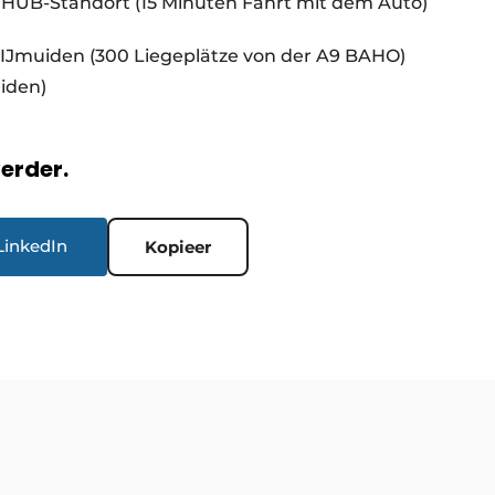
HUB-Standort (15 Minuten Fahrt mit dem Auto)
 IJmuiden (300 Liegeplätze von der A9 BAHO)
uiden)
verder.
LinkedIn
Kopieer