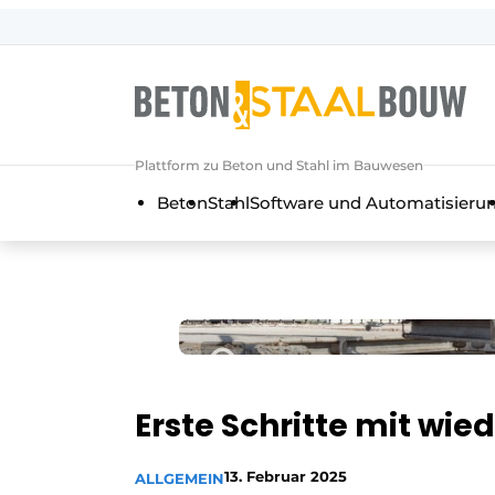
Registrieren Sie sich
Allgemeine Bedingungen und Kond
Artikel
Plattform zu Beton und Stahl im Bauwesen
Unternehmen
Beton
Stahl
Software und Automatisieru
Beton & Stahlbau | Entdecken Sie d
Kontakt
Direkter Kontakt
Veranstaltung anmelden
Meist gelesen
Newsletter
Erste Schritte mit wi
Podcasts
13. Februar 2025
ALLGEMEIN
Datenschutz / Cookie-Erklärung