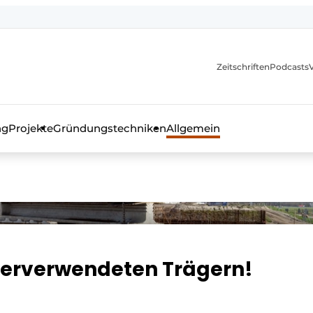
itionen
Zeitschriften
Podcasts
ng
Projekte
Gründungstechniken
Allgemein
as Fachmagazin für die Beton- und Stahlbauindustrie
ederverwendeten Trägern!