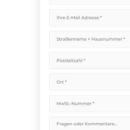
Ihre
E-
Mail
Straßenname
Adresse
*
+
Hausnummer
*
Postleitzahl
*
Standort
*
Umsatzsteuer-
Identifikationsnummer
*
Nachricht