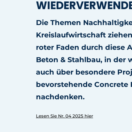
WIEDERVERWEND
Ein Stellenangebot registrieren
Videos
Die Themen Nachhaltigke
Kreislaufwirtschaft ziehen
roter Faden durch diese 
Beton & Stahlbau, in der w
auch über besondere Pro
bevorstehende Concrete 
nachdenken.
Lesen Sie Nr. 04 2025 hier