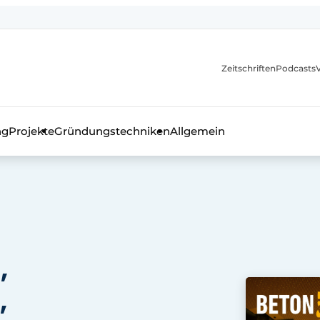
itionen
Zeitschriften
Podcasts
ng
Projekte
Gründungstechniken
Allgemein
as Fachmagazin für die Beton- und Stahlbauindustrie
,
,