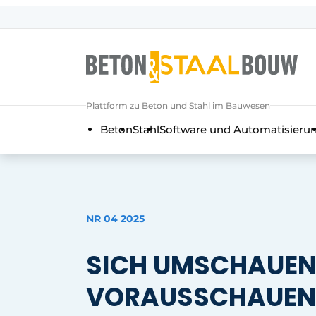
Registrieren Sie sich
Allgemeine Bedingungen und Kond
Artikel
Plattform zu Beton und Stahl im Bauwesen
Unternehmen
Beton
Stahl
Software und Automatisieru
Beton & Stahlbau | Entdecken Sie d
Kontakt
Direkter Kontakt
Veranstaltung anmelden
NR 04 2025
Meist gelesen
SICH UMSCHAUEN
Newsletter
Podcasts
VORAUSSCHAUEN
Datenschutz / Cookie-Erklärung