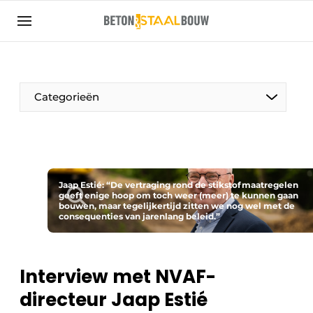
Aanmelden
Algemene voorwaarden
Artikelen
Categorieën
Bedrijven
Beton & Staalbouw | Ontdek hét vakblad voor de
beton- en staalbouwbranche
Contact
Jaap Estié: “De vertraging rond de stikstofmaatregelen
geeft enige hoop om toch weer (meer) te kunnen gaan
Direct contact
bouwen, maar tegelijkertijd zitten we nog wel met de
consequenties van jarenlang beleid.”
Evenement aanmelden
Meest gelezen
Interview met NVAF-
Nieuwsbrief
directeur Jaap Estié
Podcasts