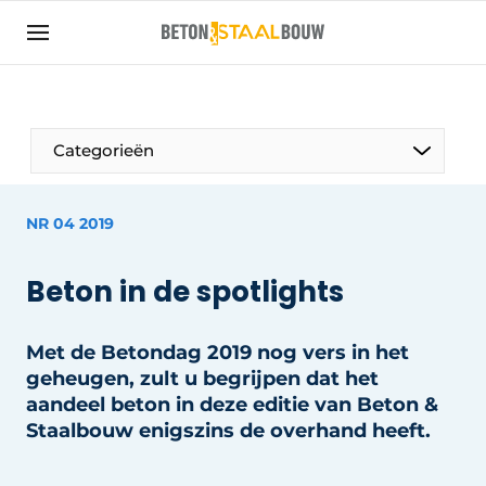
Aanmelden
Algemene voorwaarden
Artikelen
Categorieën
Bedrijven
Beton & Staalbouw | Ontdek hét vakblad voor de
NR 04 2019
beton- en staalbouwbranche
Contact
Beton in de spotlights
Direct contact
Evenement aanmelden
Met de Betondag 2019 nog vers in het
geheugen, zult u begrijpen dat het
Meest gelezen
aandeel beton in deze editie van Beton &
Nieuwsbrief
Staalbouw enigszins de overhand heeft.
Podcasts