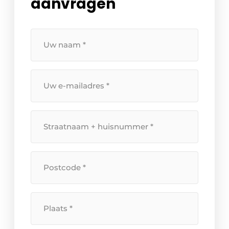
aanvragen
Uw
naam
*
Uw
e-
mailadres
*
Straatnaam
+
huisnummer
*
Postcode
*
Plaats
*