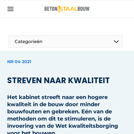
Aanmelden
Algemene voorwaarden
Artikelen
Categorieën
Bedrijven
Beton & Staalbouw | Ontdek hét vakblad voor de
NR 04 2021
beton- en staalbouwbranche
Contact
STREVEN NAAR KWALITEIT
Direct contact
Evenement aanmelden
Het kabinet streeft naar een hogere
kwaliteit in de bouw door minder
Meest gelezen
bouwfouten en gebreken. Eén van de
Nieuwsbrief
methoden om dit te stimuleren, is de
invoering van de Wet kwaliteitsborging
Podcasts
voor het bouwen.