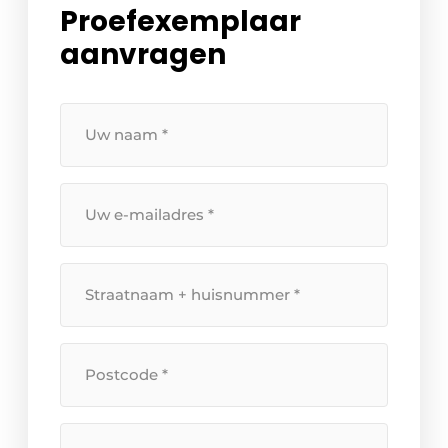
Proefexemplaar
aanvragen
Uw
naam
*
Uw
e-
mailadres
*
Straatnaam
+
huisnummer
*
Postcode
*
Plaats
*