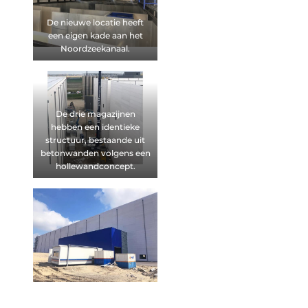
De nieuwe locatie heeft
een eigen kade aan het
Noordzeekanaal.
De drie magazijnen
hebben een identieke
structuur, bestaande uit
betonwanden volgens een
hollewandconcept.