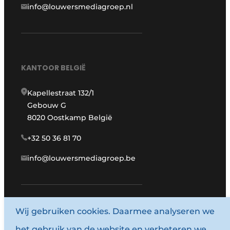
info@louwersmediagroep.nl
KANTOOR BELGIË
Kapellestraat 132/1
Gebouw G
8020 Oostkamp België
+32 50 36 81 70
info@louwersmediagroep.be
Wij gebruiken cookies. Daarmee analyseren we
www.louwersmediagroep.com
het gebruik van de website en verbeteren we
© 1987 - 2026 Louwersmediagroep.