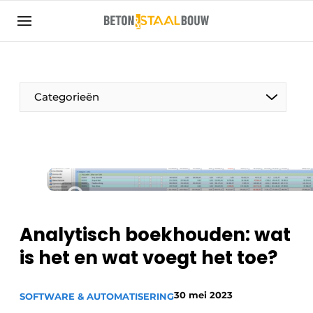
Aanmelden
Algemene voorwaarden
Artikelen
Categorieën
Bedrijven
Beton & Staalbouw | Ontdek hét vakblad voor de
beton- en staalbouwbranche
Contact
Direct contact
Evenement aanmelden
Analytisch boekhouden: wat
Meest gelezen
is het en wat voegt het toe?
Nieuwsbrief
30 mei 2023
Podcasts
SOFTWARE & AUTOMATISERING