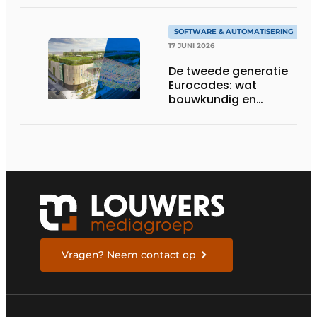
SOFTWARE & AUTOMATISERING
17 JUNI 2026
De tweede generatie
Eurocodes: wat
bouwkundig en
geotechnisch
ingenieurs moeten
weten om zich voor te
bereiden
Vragen? Neem contact op