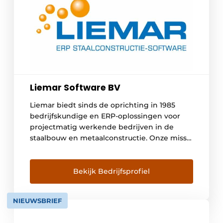
Liemar Software BV
Liemar biedt sinds de oprichting in 1985
bedrijfskundige en ERP-oplossingen voor
projectmatig werkende bedrijven in de
staalbouw en metaalconstructie. Onze missie
is om als partner jouw bedrijf en processen
te optimaliseren en samen meer inzicht te
creëren. Dat leidt tot meer rust en
Bekijk Bedrijfsprofiel
rendement, zowel bij de ondernemer als bij
werknemers. Met het ‘Nieuwe Rendement
NIEUWSBRIEF
[…]