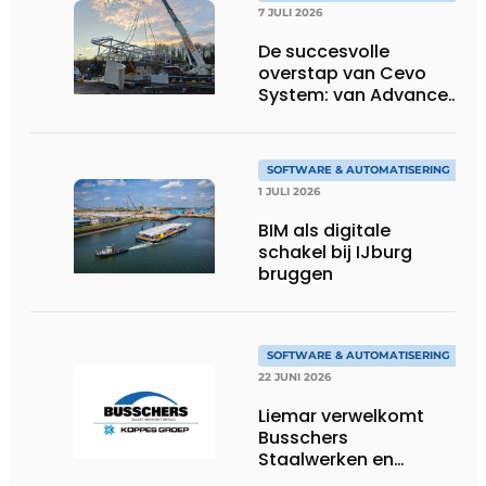
7 JULI 2026
De succesvolle
overstap van Cevo
System: van Advance
Steel naar bocad
SOFTWARE & AUTOMATISERING
1 JULI 2026
BIM als digitale
schakel bij IJburg
bruggen
SOFTWARE & AUTOMATISERING
22 JUNI 2026
Liemar verwelkomt
Busschers
Staalwerken en
Koppes Groep