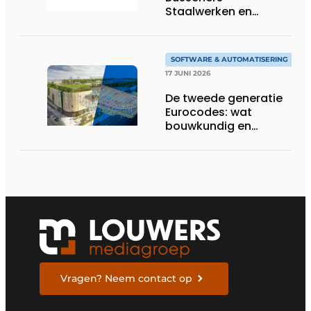
Staalwerken en
Koppes Groep
SOFTWARE & AUTOMATISERING
17 JUNI 2026
De tweede generatie
Eurocodes: wat
bouwkundig en
geotechnisch
ingenieurs moeten
weten om zich voor te
bereiden
Vragen? Neem contact op