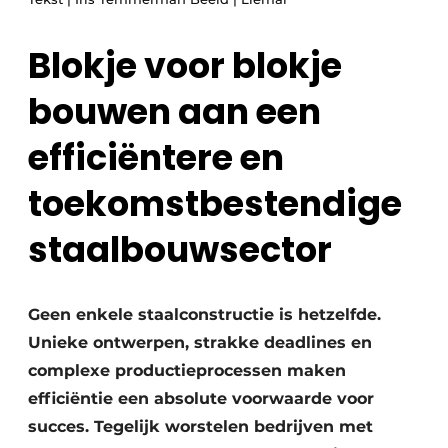
Privacy / Cookie statement
Vacature aanmelden
Blokje voor blokje
Video’s
bouwen aan een
efficiëntere en
toekomstbestendige
staalbouwsector
Geen enkele staalconstructie is hetzelfde.
Unieke ontwerpen, strakke deadlines en
complexe productieprocessen maken
efficiëntie een absolute voorwaarde voor
succes. Tegelijk worstelen bedrijven met