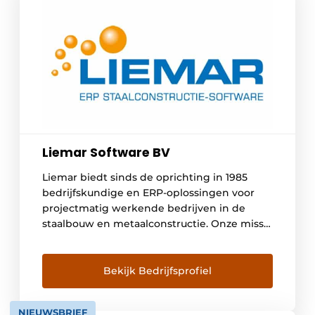
Liemar Software BV
Liemar biedt sinds de oprichting in 1985
bedrijfskundige en ERP-oplossingen voor
projectmatig werkende bedrijven in de
staalbouw en metaalconstructie. Onze missie
is om als partner jouw bedrijf en processen
te optimaliseren en samen meer inzicht te
creëren. Dat leidt tot meer rust en
Bekijk Bedrijfsprofiel
rendement, zowel bij de ondernemer als bij
werknemers. Met het ‘Nieuwe Rendement
NIEUWSBRIEF