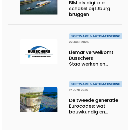
BIM als digitale
schakel bij IJburg
bruggen
SOFTWARE & AUTOMATISERING
22 JUNI 2026
Liemar verwelkomt
Busschers
Staalwerken en
Koppes Groep
SOFTWARE & AUTOMATISERING
17 JUNI 2026
De tweede generatie
Eurocodes: wat
bouwkundig en
geotechnisch
ingenieurs moeten
weten om zich voor te