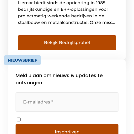
Liemar biedt sinds de oprichting in 1985
bedrijfskundige en ERP-oplossingen voor
projectmatig werkende bedrijven in de
staalbouw en metaalconstructie. Onze missie
is om als partner jouw bedrijf en processen
te optimaliseren en samen meer inzicht te
creëren. Dat leidt tot meer rust en
Bekijk Bedrijfsprofiel
rendement, zowel bij de ondernemer als bij
werknemers. Met het ‘Nieuwe Rendement
NIEUWSBRIEF
[…]
Meld u aan om nieuws & updates te
ontvangen.
Inschrijven