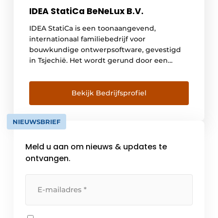
IDEA StatiCa BeNeLux B.V.
IDEA StatiCa is een toonaangevend,
internationaal familiebedrijf voor
bouwkundige ontwerpsoftware, gevestigd
in Tsjechië. Het wordt gerund door een
toegewijd wereldwijd managementteam
verspreid over meerdere continenten. IDEA
StatiCa is gebouwd op vier hoofdwaarden: •
Bekijk Bedrijfsprofiel
VertrouwenWe ontwikkelen onszelf
systematisch als basis om op voort te
NIEUWSBRIEF
bouwen• PassieWe hebben een passie voor
het vereenvoudigen van complexe taken•
Meld u aan om nieuws & updates te
GroeiDe […]
ontvangen.