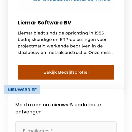
Liemar Software BV
Liemar biedt sinds de oprichting in 1985
bedrijfskundige en ERP-oplossingen voor
projectmatig werkende bedrijven in de
staalbouw en metaalconstructie. Onze missie
is om als partner jouw bedrijf en processen
te optimaliseren en samen meer inzicht te
creëren. Dat leidt tot meer rust en
Bekijk Bedrijfsprofiel
rendement, zowel bij de ondernemer als bij
werknemers. Met het ‘Nieuwe Rendement
NIEUWSBRIEF
[…]
Meld u aan om nieuws & updates te
ontvangen.