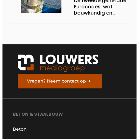
De tweede generatie
Eurocodes: wat
bouwkundig en
geotechnisch
ingenieurs moeten
weten om zich voor te
bereiden
Vragen? Neem contact op
BETON & STAALBOUW
Beton