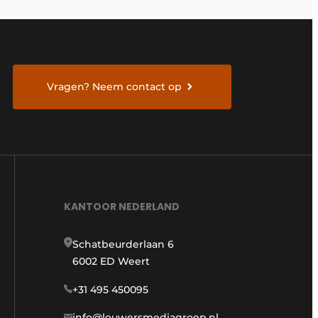
Vragen? Neem contact op
KANTOOR NEDERLAND
Schatbeurderlaan 6
6002 ED Weert
+31 495 450095
info@louwersmediagroep.nl