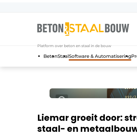
Aanmelden
Algemene voorwaarden
Artikelen
Platform over beton en staal in de bouw
Bedrijven
Beton
Staal
Software & Automatisering
Pr
Beton & Staalbouw | Ontdek hét va
Contact
Direct contact
Evenement aanmelden
Meest gelezen
Nieuwsbrief
Liemar groeit door: st
Podcasts
staal- en metaalbou
Privacy / Cookie statement