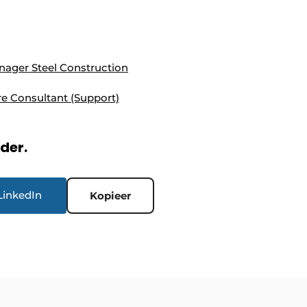
nager Steel Construction
re Consultant (Support)
rder.
LinkedIn
Kopieer