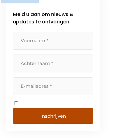
bij de ondernemer als bij
werknemers. Met het ‘Nieuwe
Meld u aan om nieuws &
Rendement […]
updates te ontvangen.
Inschrijven