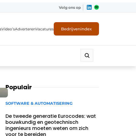
Volg ons op
Bedrijvenindex
s
Video’s
Adverteren
Vacatures
Populair
SOFTWARE & AUTOMATISERING
De tweede generatie Eurocodes: wat
bouwkundig en geotechnisch
ingenieurs moeten weten om zich
voor te bereiden