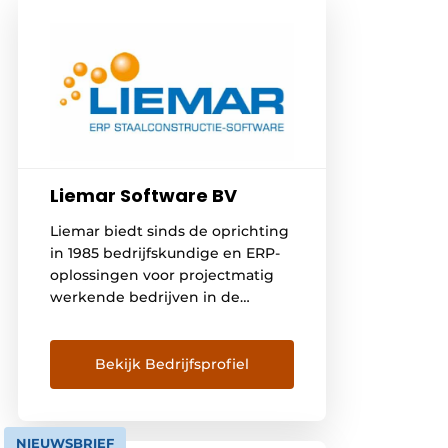
Liemar Software BV
Liemar biedt sinds de oprichting
in 1985 bedrijfskundige en ERP-
oplossingen voor projectmatig
werkende bedrijven in de
staalbouw en metaalconstructie.
Onze missie is om als partner
jouw bedrijf en processen te
Bekijk Bedrijfsprofiel
optimaliseren en samen meer
inzicht te creëren. Dat leidt tot
meer rust en rendement, zowel
NIEUWSBRIEF