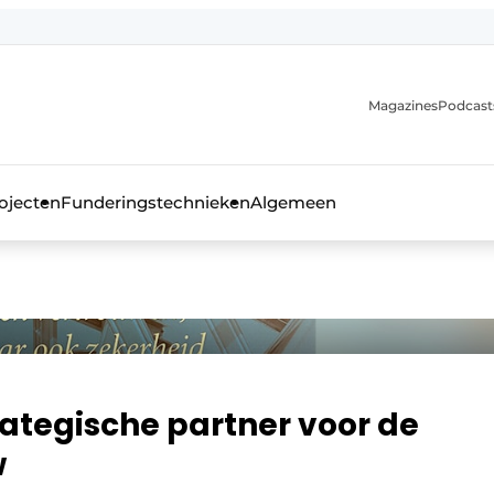
Magazines
Podcast
ojecten
Funderingstechnieken
Algemeen
kblad voor de beton- en staalbouwbranche
rategische partner voor de
w