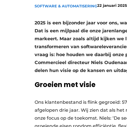
22 januari 2025
SOFTWARE & AUTOMATISERING
Vacature aanmelden
Video’s
2025 is een bijzonder jaar voor ons, w
Dat is een mijlpaal die onze jarenlan
markeert. Maar zoals altijd kijken we 
transformeren van softwareleverancier
vraag is: hoe houden we daarbij onze 
Commercieel directeur Niels Oudenaar
delen hun visie op de kansen en uitd
Groeien met visie
Ons klantenbestand is flink gegroeid: 57
afgelopen drie jaar. Wij zien dat als he
onze focus op de toekomst. Niels: ‘De 
groeiende eisen rondom efficiëntie, flexi