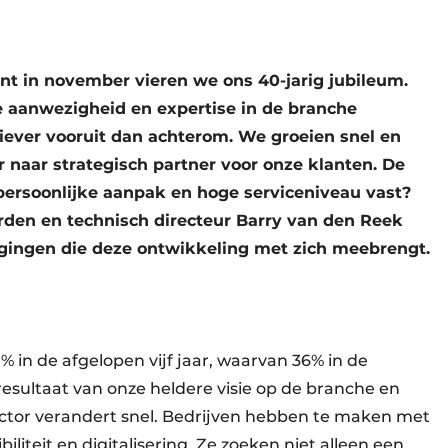
ant in november vieren we ons 40-jarig jubileum.
ge aanwezigheid en expertise in de branche
liever vooruit dan achterom. We groeien snel en
 naar strategisch partner voor onze klanten. De
persoonlijke aanpak en hoge serviceniveau vast?
den en technisch directeur Barry van den Reek
agingen die deze ontwikkeling met zich meebrengt.
% in de afgelopen vijf jaar, waarvan 36% in de
t resultaat van onze heldere visie op de branche en
sector verandert snel. Bedrijven hebben te maken met
biliteit en digitalisering. Ze zoeken niet alleen een