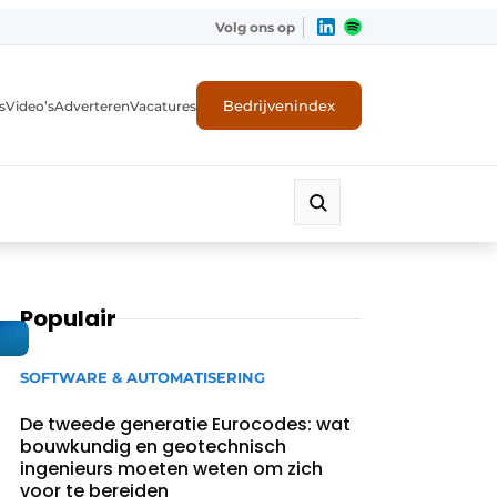
Volg ons op
Bedrijvenindex
s
Video’s
Adverteren
Vacatures
Populair
SOFTWARE & AUTOMATISERING
De tweede generatie Eurocodes: wat
bouwkundig en geotechnisch
ingenieurs moeten weten om zich
voor te bereiden