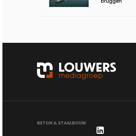
bruggen
BETON & STAALBOUW