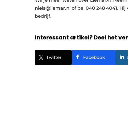
Wil je meer weten over LiemarX? Neem
niels@liemar.nl
of bel 040 248 4041. Hij
bedrijf.
Interessant artikel? Deel het ve
Twitter
Facebook