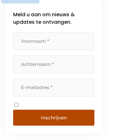
bij de ondernemer als bij
werknemers. Met het ‘Nieuwe
Meld u aan om nieuws &
Rendement […]
updates te ontvangen.
Inschrijven