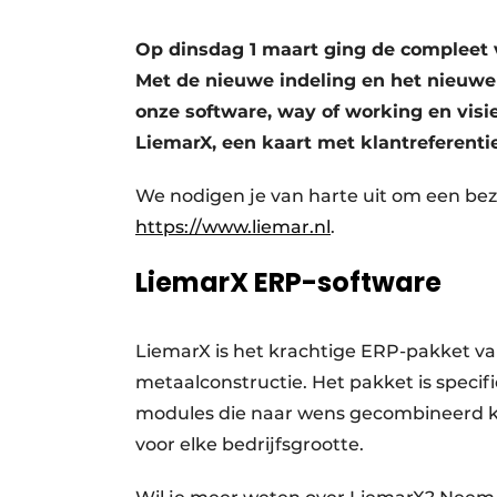
Vacature aanmelden
Op dinsdag 1 maart ging de compleet 
Video’s
Met de nieuwe indeling en het nieuwe
onze software, way of working en visi
LiemarX, een kaart met klantreferentie
We nodigen je van harte uit om een be
https://www.liemar.nl
.
LiemarX ERP-software
LiemarX is het krachtige ERP-pakket v
metaalconstructie. Het pakket is specif
modules die naar wens gecombineerd k
voor elke bedrijfsgrootte.