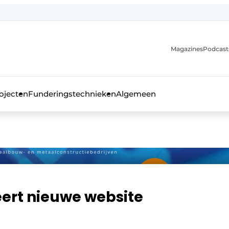
Magazines
Podcast
ojecten
Funderingstechnieken
Algemeen
kblad voor de beton- en staalbouwbranche
eert nieuwe website