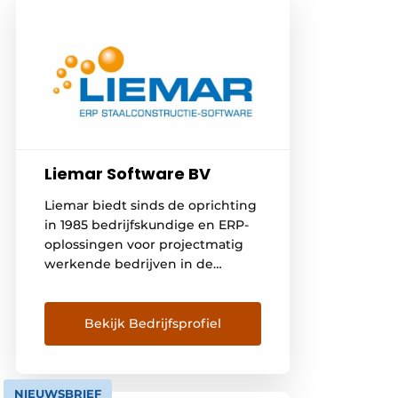
Liemar Software BV
Liemar biedt sinds de oprichting
in 1985 bedrijfskundige en ERP-
oplossingen voor projectmatig
werkende bedrijven in de
staalbouw en metaalconstructie.
Onze missie is om als partner
jouw bedrijf en processen te
Bekijk Bedrijfsprofiel
optimaliseren en samen meer
inzicht te creëren. Dat leidt tot
meer rust en rendement, zowel
NIEUWSBRIEF