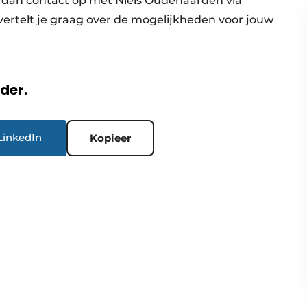
 dan contact op met Niels Oudenaarden via
 vertelt je graag over de mogelijkheden voor jouw
rder.
LinkedIn
Kopieer