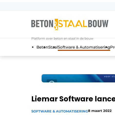
Aanmelden
Algemene voorwaarden
Artikelen
Platform over beton en staal in de bouw
Bedrijven
Beton
Staal
Software & Automatisering
Pr
Beton & Staalbouw | Ontdek hét va
Contact
Direct contact
Evenement aanmelden
Meest gelezen
Nieuwsbrief
Liemar Software lanc
Podcasts
8 maart 2022
SOFTWARE & AUTOMATISERING
Privacy / Cookie statement