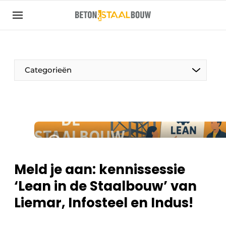
Aanmelden
Algemene voorwaarden
Artikelen
Categorieën
Bedrijven
Beton & Staalbouw | Ontdek hét vakblad voor de
beton- en staalbouwbranche
Contact
Direct contact
Evenement aanmelden
Meld je aan: kennissessie
Meest gelezen
‘Lean in de Staalbouw’ van
Nieuwsbrief
Liemar, Infosteel en Indus!
Podcasts