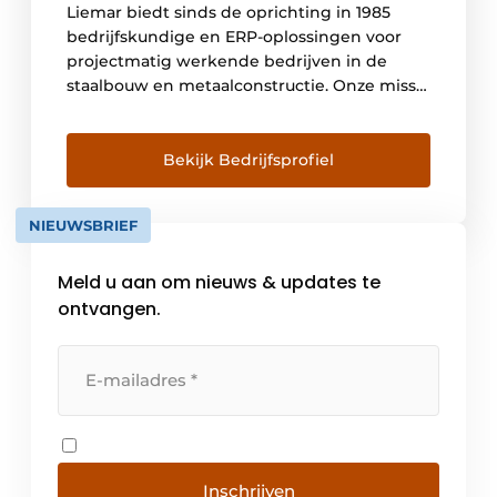
Liemar biedt sinds de oprichting in 1985
bedrijfskundige en ERP-oplossingen voor
projectmatig werkende bedrijven in de
staalbouw en metaalconstructie. Onze missie
is om als partner jouw bedrijf en processen
te optimaliseren en samen meer inzicht te
creëren. Dat leidt tot meer rust en
Bekijk Bedrijfsprofiel
rendement, zowel bij de ondernemer als bij
werknemers. Met het ‘Nieuwe Rendement
NIEUWSBRIEF
[…]
Meld u aan om nieuws & updates te
ontvangen.
Inschrijven