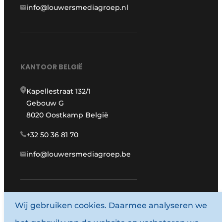
info@louwersmediagroep.nl
KANTOOR BELGIË
Kapellestraat 132/1
Gebouw G
8020 Oostkamp België
+32 50 36 81 70
info@louwersmediagroep.be
Wij gebruiken cookies. Daarmee analyseren we
www.louwersmediagroep.com