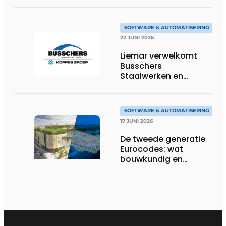
SOFTWARE & AUTOMATISERING
22 JUNI 2026
Liemar verwelkomt
Busschers
Staalwerken en
Koppes Groep
SOFTWARE & AUTOMATISERING
17 JUNI 2026
De tweede generatie
Eurocodes: wat
bouwkundig en
geotechnisch
ingenieurs moeten
weten om zich voor te
bereiden