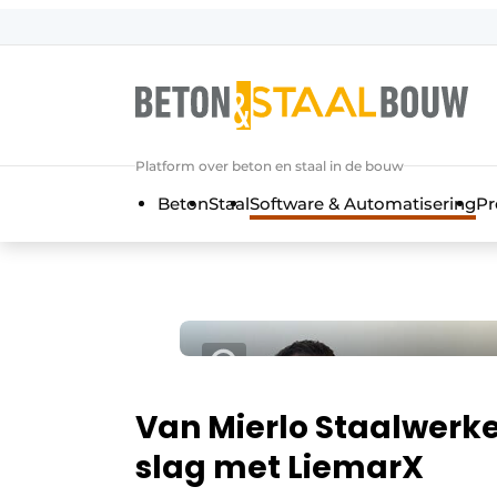
Aanmelden
Algemene voorwaarden
Artikelen
Platform over beton en staal in de bouw
Bedrijven
Beton
Staal
Software & Automatisering
Pr
Beton & Staalbouw | Ontdek hét va
Contact
Direct contact
Evenement aanmelden
Meest gelezen
Nieuwsbrief
Van Mierlo Staalwerke
Podcasts
slag met LiemarX
Privacy / Cookie statement