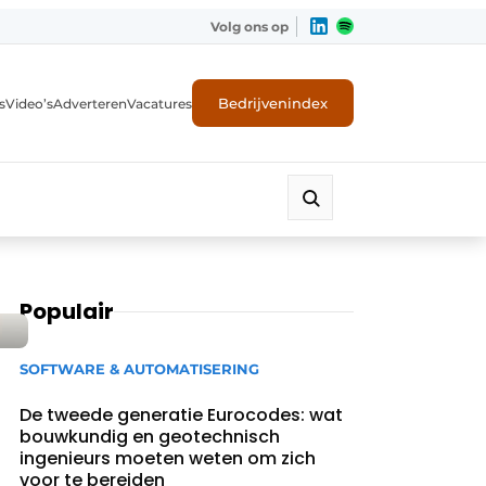
Volg ons op
Bedrijvenindex
s
Video’s
Adverteren
Vacatures
Populair
SOFTWARE & AUTOMATISERING
De tweede generatie Eurocodes: wat
bouwkundig en geotechnisch
ingenieurs moeten weten om zich
voor te bereiden