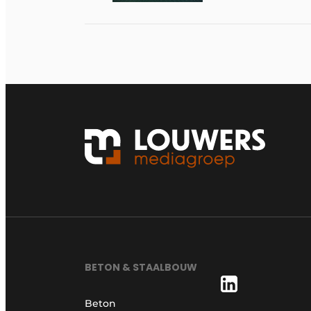
BETON & STAALBOUW
Beton