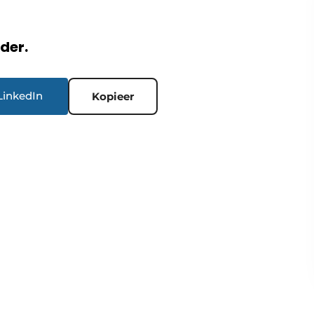
rder.
LinkedIn
Kopieer