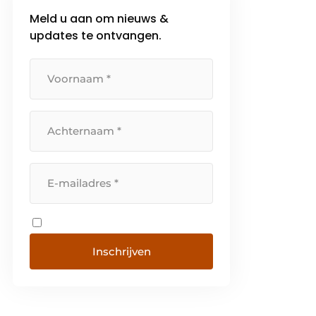
werknemers. Met het ‘Nieuwe
Meld u aan om nieuws &
Rendement […]
updates te ontvangen.
Inschrijven