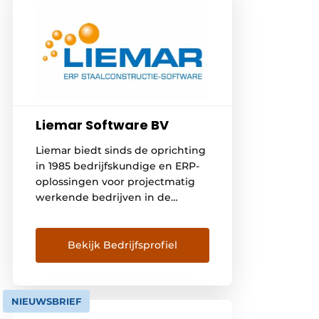
Liemar Software BV
Liemar biedt sinds de oprichting
in 1985 bedrijfskundige en ERP-
oplossingen voor projectmatig
werkende bedrijven in de
staalbouw en metaalconstructie.
Onze missie is om als partner
jouw bedrijf en processen te
Bekijk Bedrijfsprofiel
optimaliseren en samen meer
inzicht te creëren. Dat leidt tot
meer rust en rendement, zowel
NIEUWSBRIEF
bij de ondernemer als bij