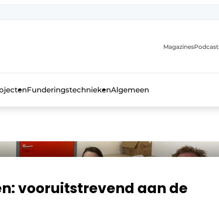
Magazines
Podcast
ojecten
Funderingstechnieken
Algemeen
kblad voor de beton- en staalbouwbranche
n: vooruitstrevend aan de