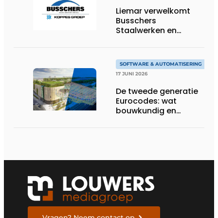
Liemar verwelkomt
Busschers
Staalwerken en
Koppes Groep
SOFTWARE & AUTOMATISERING
17 JUNI 2026
De tweede generatie
Eurocodes: wat
bouwkundig en
geotechnisch
ingenieurs moeten
weten om zich voor te
bereiden
Vragen? Neem contact op