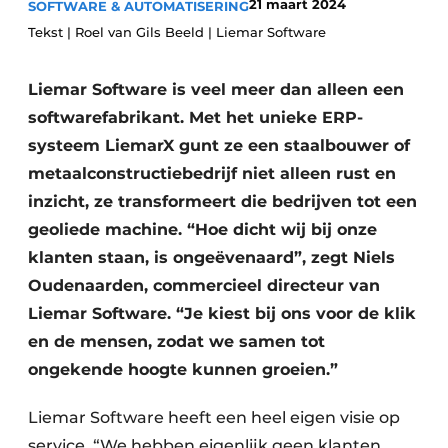
21 maart 2024
SOFTWARE & AUTOMATISERING
Privacy / Cookie statement
Tekst | Roel van Gils Beeld | Liemar Software
Vacature aanmelden
Video’s
Liemar Software is veel meer dan alleen een
softwarefabrikant. Met het unieke ERP-
systeem LiemarX gunt ze een staalbouwer of
metaalconstructiebedrijf niet alleen rust en
inzicht, ze transformeert die bedrijven tot een
geoliede machine. “Hoe dicht wij bij onze
klanten staan, is ongeëvenaard”, zegt Niels
Oudenaarden, commercieel directeur van
Liemar Software. “Je kiest bij ons voor de klik
en de mensen, zodat we samen tot
ongekende hoogte kunnen groeien.”
Liemar Software heeft een heel eigen visie op
service. “We hebben eigenlijk geen klanten,