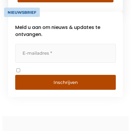
rendement, zowel bij de ondernemer als bij
werknemers. Met het ‘Nieuwe Rendement
NIEUWSBRIEF
[…]
Meld u aan om nieuws & updates te
ontvangen.
Inschrijven