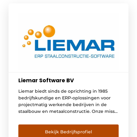
Liemar Software BV
Liemar biedt sinds de oprichting in 1985
bedrijfskundige en ERP-oplossingen voor
projectmatig werkende bedrijven in de
staalbouw en metaalconstructie. Onze missie
is om als partner jouw bedrijf en processen
te optimaliseren en samen meer inzicht te
creëren. Dat leidt tot meer rust en
Bekijk Bedrijfsprofiel