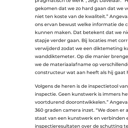
pragmatisch te werk”, zegt Davelaar. “Het
gekomen dat we zo hard gaan dat we vo
niet ten koste van de kwaliteit.” Angeva
ons ervan bewust welke informatie de 
kunnen maken. Dat betekent dat we nie
stapje verder gaan. Bij locaties met corr
verwijderd zodat we een diktemeting k
wanddiktemeter. Op die manier brengen 
we de materiaalafname op verschillende 
constructeur wat aan heeft als hij gaat
Volgens de heren is de inspectietool va
inspectie. Geen kunstwerk is immers hetz
voortdurend doorontwikkelen.” Angevaa
360 graden camera inzet. “We doen er a
staat van een kunstwerk en verbinden er
inspectieresultaten over de schutting t