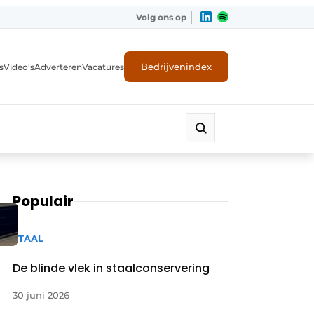
Volg ons op
Bedrijvenindex
s
Video’s
Adverteren
Vacatures
Populair
STAAL
De blinde vlek in staalconservering
30 juni 2026