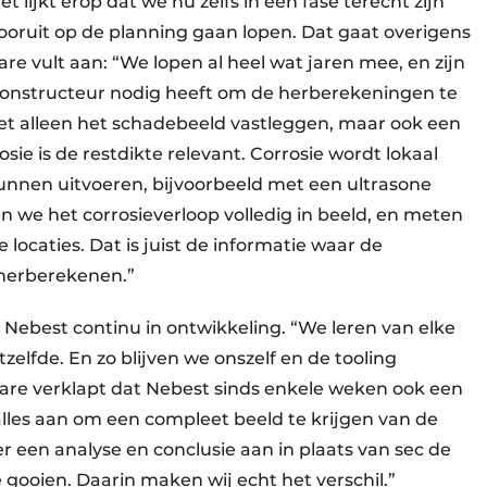
 lijkt erop dat we nu zelfs in een fase terecht zijn
oruit op de planning gaan lopen. Dat gaat overigens
are vult aan: “We lopen al heel wat jaren mee, en zijn
constructeur nodig heeft om de herberekeningen te
t alleen het schadebeeld vastleggen, maar ook een
osie is de restdikte relevant. Corrosie wordt lokaal
unnen uitvoeren, bijvoorbeeld met een ultrasone
we het corrosieverloop volledig in beeld, en meten
locaties. Dat is juist de informatie waar de
 herberekenen.”
n Nebest continu in ontwikkeling. “We leren van elke
elfde. En zo blijven we onszelf en de tooling
re verklapt dat Nebest sinds enkele weken ook een
lles aan om een compleet beeld te krijgen van de
 een analyse en conclusie aan in plaats van sec de
e gooien. Daarin maken wij echt het verschil.”