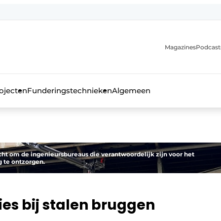
Magazines
Podcast
ojecten
Funderingstechnieken
Algemeen
kblad voor de beton- en staalbouwbranche
cht om de ingenieursbureaus die verantwoordelijk zijn voor het
 te ontzorgen.
ies bij stalen bruggen