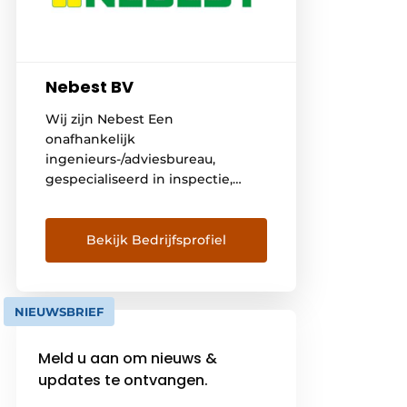
Nebest BV
Wij zijn Nebest Een
onafhankelijk
ingenieurs-/adviesbureau,
gespecialiseerd in inspectie,
diepgaand technisch onderzoek
en advies maar ook
projectmanagement in de bouw,
Bekijk Bedrijfsprofiel
infra, industrie en waterbouw.
Assetmanagement zit in ons
DNA en werd sinds oprichting in
NIEUWSBRIEF
1988 binnen de organisatie
verankerd met de rol die Nebest
Meld u aan om nieuws &
vervulde bij de totstandkoming
updates te ontvangen.
van het risicogestuurd
inspecteren en beheren. Anno