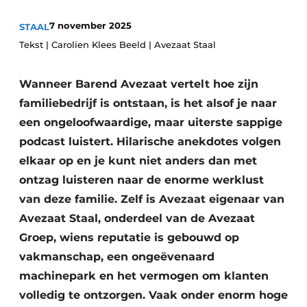
Privacy / Cookie statement
7 november 2025
STAAL
Vacature aanmelden
Tekst | Carolien Klees Beeld | Avezaat Staal
Video’s
Wanneer Barend Avezaat vertelt hoe zijn
familiebedrijf is ontstaan, is het alsof je naar
een ongeloofwaardige, maar uiterste sappige
podcast luistert. Hilarische anekdotes volgen
elkaar op en je kunt niet anders dan met
ontzag luisteren naar de enorme werklust
van deze familie. Zelf is Avezaat eigenaar van
Avezaat Staal, onderdeel van de Avezaat
Groep, wiens reputatie is gebouwd op
vakmanschap, een ongeëvenaard
machinepark en het vermogen om klanten
volledig te ontzorgen. Vaak onder enorm hoge