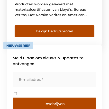
Producten worden geleverd met
materiaalcertificaten van Lloyd’s, Bureau
Veritas, Det Norske Veritas en American
Bureau of Shipping. Wij leveren aan tal van
grote en kleine bedrijven in Nederland en
België, die werkzaam zijn in machine- en
Bekijk Bedrijfsprofiel
apparatenbouw, utiliteitsbouw, staalbouw,
scheepsbouw, engineering, infrastructuur,
NIEUWSBRIEF
weg- en waterbouw en offshore-industrie.
Middelen, mensen en […]
Meld u aan om nieuws & updates te
ontvangen.
Inschrijven