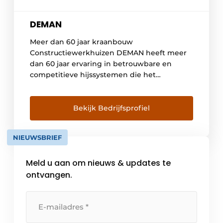
DEMAN
Meer dan 60 jaar kraanbouw
Constructiewerkhuizen DEMAN heeft meer
dan 60 jaar ervaring in betrouwbare en
competitieve hijssystemen die het
rendement van uw bedrijfsactiviteiten
verhogen. DEMAN legt de lat hoog, altijd en
overal. We kiezen voor kwaliteit van bij de
Bekijk Bedrijfsprofiel
analyse en het ontwerp, over de productie
tot in de dienst na verkoop. Vandaag zijn […]
NIEUWSBRIEF
Meld u aan om nieuws & updates te
ontvangen.