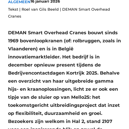
16 januari 2026
ALGEMEEN
Privacy / Cookie statement
Tekst | Roel van Gils Beeld | DEMAN Smart Overhead
Vacature aanmelden
Cranes
Video’s
DEMAN Smart Overhead Cranes bouwt sinds
1969 bovenloopkranen (of: rolbruggen, zoals in
Vlaanderen) en is in België
innovatiemarktleider. Het bedrijf is in
december opnieuw present tijdens de
Bedrijvencontactdagen Kortrijk 2025. Behalve
een overzicht van haar uitgebreide gamma
hijs- en kraanoplossingen, licht ze er ook een
tipje van de sluier op van Mello25: het
toekomstgericht uitbreidingsproject dat inzet
op flexibiliteit, duurzaamheid en groei.
Bezoekers zijn welkom in Hal 2, stand 2107