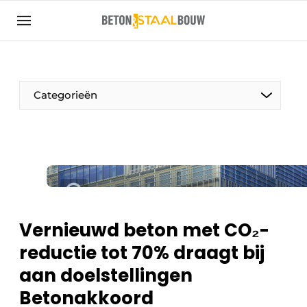
Aanmelden
Algemene voorwaarden
Artikelen
Categorieën
Bedrijven
Beton & Staalbouw | Ontdek hét vakblad voor de
beton- en staalbouwbranche
Contact
Direct contact
Evenement aanmelden
Vernieuwd beton met CO₂-
Meest gelezen
reductie tot 70% draagt bij
Nieuwsbrief
aan doelstellingen
Podcasts
Betonakkoord