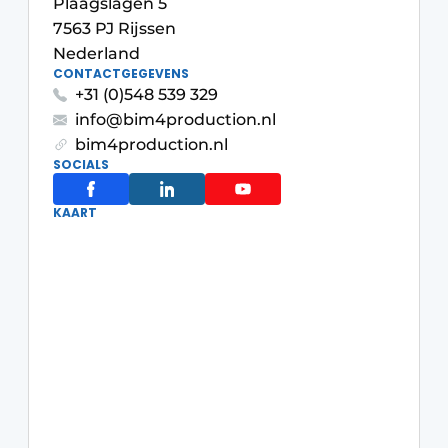
Plaagslagen 5
Privacy / Cookie statement
7563 PJ Rijssen
Vacature aanmelden
Nederland
CONTACTGEGEVENS
Video’s
+31 (0)548 539 329
info@bim4production.nl
bim4production.nl
SOCIALS
KAART